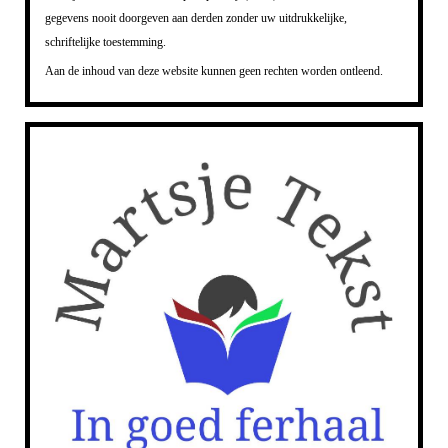
gegevens nooit doorgeven aan derden zonder uw uitdrukkelijke,
schriftelijke toestemming.
Aan de inhoud van deze website kunnen geen rechten worden ontleend.