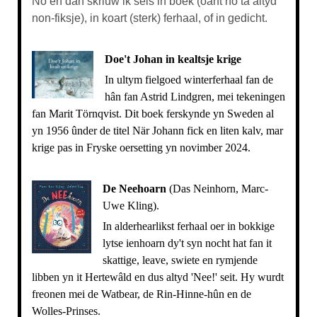
No en dan skriuw ik sels in boek (oant no ta altyd
non-fiksje), in koart (sterk) ferhaal, of in gedicht.
Doe't Johan in kealtsje krige
In ultym fielgoed winterferhaal fan de
hân fan Astrid Lindgren, mei tekeningen
fan Marit Törnqvist. Dit boek ferskynde yn Sweden al
yn 1956 ûnder de titel När Johann fick en liten kalv, mar
krige pas in Fryske oersetting yn novimber 2024.
De Neehoarn
(Das Neinhorn, Marc-
Uwe Kling).
In alderhearlikst ferhaal oer in bokkige
lytse ienhoarn dy't syn nocht hat fan it
skattige, leave, swiete en rymjende
libben yn it Hertewâld en dus altyd 'Nee!' seit. Hy wurdt
freonen mei de Watbear, de Rin-Hinne-hûn en de
Wolles-Prinses.