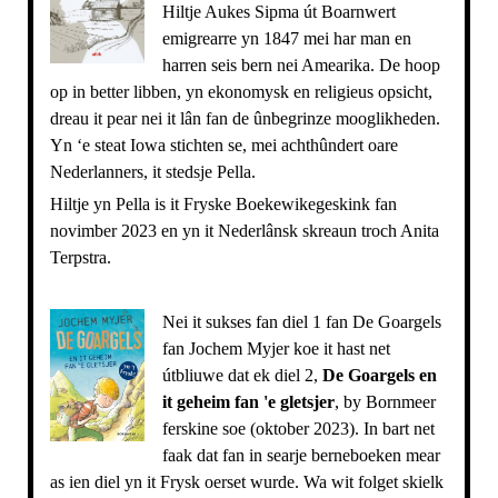
Hiltje Aukes Sipma út Boarnwert
emigrearre yn 1847 mei har man en
harren seis bern nei Amearika. De hoop
op in better libben, yn ekonomysk en religieus opsicht,
dreau it pear nei it lân fan de ûnbegrinze mooglikheden.
Yn ‘e steat Iowa stichten se, mei achthûndert oare
Nederlanners, it stedsje Pella.
Hiltje yn Pella is it Fryske Boekewikegeskink fan
novimber 2023 en yn it Nederlânsk skreaun troch Anita
Terpstra.
Nei it sukses fan diel 1 fan De Goargels
fan Jochem Myjer koe it hast net
útbliuwe dat ek diel 2,
De Goargels en
it geheim fan 'e gletsjer
, by Bornmeer
ferskine soe (oktober 2023). In bart net
faak dat fan in searje berneboeken mear
as ien diel yn it Frysk oerset wurde. Wa wit folget skielk