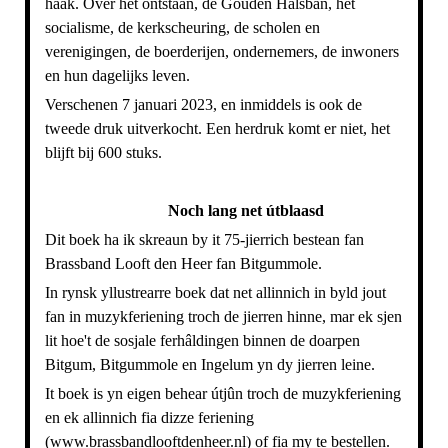
haak. Over het ontstaan, de Gouden Halsbân, het
socialisme, de kerkscheuring, de scholen en
verenigingen, de boerderijen, ondernemers, de inwoners
en hun dagelijks leven.
Verschenen 7 januari 2023, en inmiddels is ook de
tweede druk uitverkocht. Een herdruk komt er niet, het
blijft bij 600 stuks.
Noch lang net útblaasd
Dit boek ha ik skreaun by it 75-jierrich bestean fan
Brassband Looft den Heer fan Bitgummole.
In rynsk yllustrearre boek dat net allinnich in byld jout
fan in muzykferiening troch de jierren hinne, mar ek sjen
lit hoe't de sosjale ferhâldingen binnen de doarpen
Bitgum, Bitgummole en Ingelum yn dy jierren leine.
It boek is yn eigen behear útjûn troch de muzykferiening
en ek allinnich fia dizze feriening
(www.brassbandlooftdenheer.nl) of fia my te bestellen.