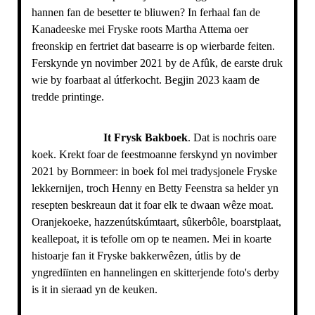
hannen fan de besetter te bliuwen? In ferhaal fan de
Kanadeeske mei Fryske roots Martha Attema oer
freonskip en fertriet dat basearre is op wierbarde feiten.
Ferskynde yn novimber 2021 by de Afûk, de earste druk
wie by foarbaat al útferkocht. Begjin 2023 kaam de
tredde printinge.
It Frysk Bakboek
. Dat is nochris oare
koek. Krekt foar de feestmoanne ferskynd yn novimber
2021 by Bornmeer: in boek fol mei tradysjonele Fryske
lekkernijen, troch Henny en Betty Feenstra sa helder yn
resepten beskreaun dat it foar elk te dwaan wêze moat.
Oranjekoeke, hazzenútskúmtaart, sûkerbôle, boarstplaat,
keallepoat, it is tefolle om op te neamen. Mei in koarte
histoarje fan it Fryske bakkerwêzen, útlis by de
yngrediïnten en hannelingen en skitterjende foto's derby
is it in sieraad yn de keuken.