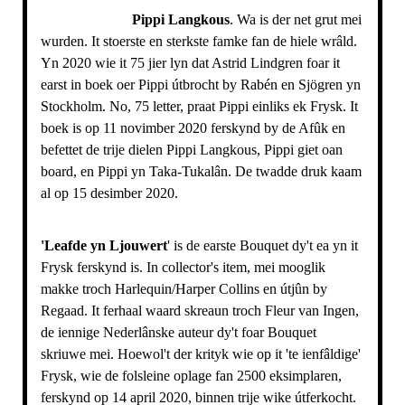
Pippi Langkous
. Wa is der net grut mei
wurden. It stoerste en sterkste famke fan de hiele wrâld.
Yn 2020 wie it 75 jier lyn dat Astrid Lindgren foar it
earst in boek oer Pippi útbrocht by Rabén en Sjögren yn
Stockholm. No, 75 letter, praat Pippi einliks ek Frysk. It
boek is op 11 novimber 2020 ferskynd by de Afûk en
befettet de trije dielen Pippi Langkous, Pippi giet oan
board, en Pippi yn Taka-Tukalân. De twadde druk kaam
al op 15 desimber 2020.
'Leafde yn Ljouwert
' is de earste Bouquet dy't ea yn it
Frysk ferskynd is. In collector's item, mei mooglik
makke troch Harlequin/Harper Collins en útjûn by
Regaad. It ferhaal waard skreaun troch Fleur van Ingen,
de iennige Nederlânske auteur dy't foar Bouquet
skriuwe mei. Hoewol't der krityk wie op it 'te ienfâldige'
Frysk, wie de folsleine oplage fan 2500 eksimplaren,
ferskynd op 14 april 2020, binnen trije wike útferkocht.