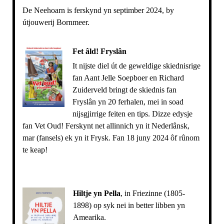
De Neehoarn is ferskynd yn septimber 2024, by
útjouwerij Bornmeer.
Fet âld! Fryslân
It nijste diel út de geweldige skiednisrige
fan Aant Jelle Soepboer en Richard
Zuiderveld bringt de skiednis fan
Fryslân yn 20 ferhalen, mei in soad
nijsgjirrige feiten en tips. Dizze edysje
fan Vet Oud! Ferskynt net allinnich yn it Nederlânsk,
mar (fansels) ek yn it Frysk. Fan 18 juny 2024 ôf rûnom
te keap!
Hiltje yn Pella
, in Friezinne (1805-
1898) op syk nei in better libben yn
Amearika.