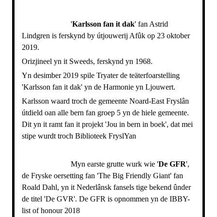
'
Karlsson fan it dak
' fan Astrid
Lindgren is ferskynd by útjouwerij Afûk op 23 oktober
2019.
Orizjineel yn it Sweeds, ferskynd yn 1968.
Yn desimber 2019 spile Tryater de teäterfoarstelling
'Karlsson fan it dak' yn de Harmonie yn Ljouwert.
Karlsson waard troch de gemeente Noard-East Fryslân
útdield oan alle bern fan groep 5 yn de hiele gemeente.
Dit yn it ramt fan it projekt 'Jou in bern in boek', dat mei
stipe wurdt troch Biblioteek FryslYan
Myn earste grutte wurk wie '
De GFR
',
de Fryske oersetting fan 'The Big Friendly Giant' fan
Roald Dahl, yn it Nederlânsk fansels tige bekend ûnder
de titel 'De GVR'.
De GFR is opnommen yn de IBBY-
list of honour 2018