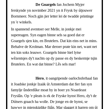
De Goargels
fan Jochem Myjer
ferskynde yn novimber 2021 yn it Frysk by útjouwer
Bornmeer. Noch gjin jier letter lei de twadde printinge
yn 'e winkels.
In spannend aventoer oer Melle, in jonkje mei
supereagen. Syn eagen binne sels sa goed dat er
Goargels sjen kin, en Brutelers. Dat kin eins net in mins.
Behalve de Krolman. Mar deroer prate kin net, want net
ien kin soks leauwe. Goargels binne hiel lytse
wêzentsjes dy't nachts op dy passe en dy beskermje tsjin
Brutelers. En wat dat binne? Lês sels mar!
Hero
, it oangripende oarlochsferhaal fan
it Joadske jonkje Izaäk út Amsterdam dat fier fan syn
famylje ûnderdûke moat by in boer yn Noardeast
Fryslân. Op 'e pleats is ek de Fryske hynst Hero, dy't de
Dútsers graach ha wolle. De jonge en de hynst, se
hawwe in mienskiplike fijân. Mar slagget it harren om út