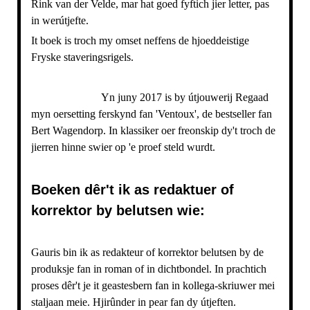
Rink van der Velde, mar hat goed fyftich jier letter, pas
in werútjefte.
It boek is troch my omset neffens de hjoeddeistige
Fryske staveringsrigels.
Yn juny 2017 is by útjouwerij Regaad
myn oersetting ferskynd fan 'Ventoux', de bestseller fan
Bert Wagendorp. In klassiker oer freonskip dy't troch de
jierren hinne swier op 'e proef steld wurdt.
Boeken dêr't ik as redaktuer of
korrektor by belutsen wie:
Gauris bin ik as redakteur of korrektor belutsen by de
produksje fan in roman of in dichtbondel. In prachtich
proses dêr't je it geastesbern fan in kollega-skriuwer mei
staljaan meie. Hjirûnder in pear fan dy útjeften.