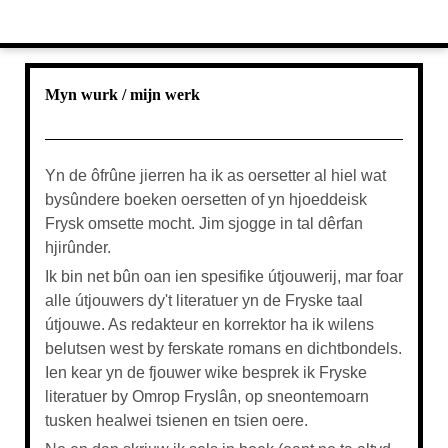
Myn wurk / mijn werk
Yn de ôfrûne jierren ha ik as oersetter al hiel wat
bysûndere boeken oersetten of yn hjoeddeisk
Frysk omsette mocht. Jim sjogge in tal dêrfan
hjirûnder.
Ik bin net bûn oan ien spesifike útjouwerij, mar foar
alle útjouwers dy't literatuer yn de Fryske taal
útjouwe. As redakteur en korrektor ha ik wilens
belutsen west by ferskate romans en dichtbondels.
Ien kear yn de fjouwer wike besprek ik Fryske
literatuer by Omrop Fryslân, op sneontemoarn
tusken healwei tsienen en tsien oere.