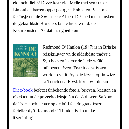
ek noch diel 3!
Dizze kear giet Melle mei syn suske
Limoni en harren oppasgoargels Bobba en Belia op
fakânsje nei de Switserske Alpen. Dêr bedarje se tusken
de gefaarlikste Brutelers fan 'e hiele wrâld: de
Koarrepûsters. As dat mar goed komt.
Redmond O’Hanlon (1947) is in Britske
reisskriuwer yn de alderbêste tradysje.
Syn boeken ha oer de hiele wrâld
miljoenen lêzen. Foar it earst is syn
wurk no yn it Frysk te lêzen, op in wize
sa’t noch nea Frysk lêzen wurde koe.
Dit e-book
befettet ûnbekende foto’s, brieven, kaarten en
objekten út de priveekolleksje fan de skriuwer. Sa komt
de lêzer noch tichter op de hûd fan de grandioaze
ferteller dy’t Redmond O’Hanlon is. In unike
lêserfaring!