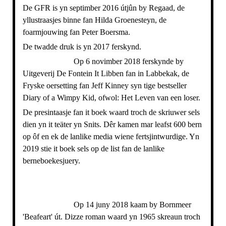
De GFR is yn septimber 2016 útjûn by Regaad, de
yllustraasjes binne fan Hilda Groenesteyn, de
foarmjouwing fan Peter Boersma.
De twadde druk is yn 2017 ferskynd.
Op 6 novimber 2018 ferskynde by
Uitgeverij De Fontein It Libben fan in Labbekak, de
Fryske oersetting fan Jeff Kinney syn tige bestseller
Diary of a Wimpy Kid, ofwol: Het Leven van een loser.
De presintaasje fan it boek waard troch de skriuwer sels
dien yn it teäter yn Snits. Dêr kamen mar leafst 600 bern
op ôf en ek de lanlike media wiene fertsjintwurdige. Yn
2019 stie it boek sels op de list fan de lanlike
berneboekesjuery.
Op 14 juny 2018 kaam by Bornmeer
'Beafeart' út. Dizze roman waard yn 1965 skreaun troch